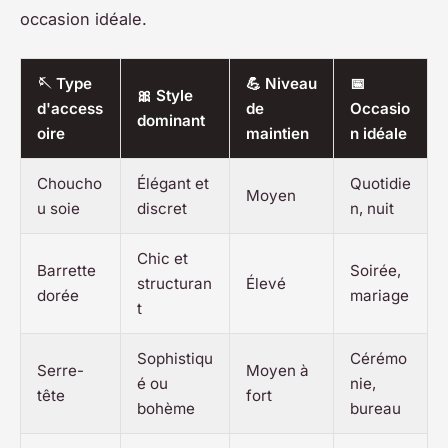
occasion idéale.
🪡 Type
💪 Niveau
📅
🎀 Style
d'access
de
Occasio
dominant
oire
maintien
n idéale
Choucho
Élégant et
Quotidie
Moyen
u soie
discret
n, nuit
Chic et
Barrette
Soirée,
structuran
Élevé
dorée
mariage
t
Sophistiqu
Cérémo
Serre-
Moyen à
é ou
nie,
tête
fort
bohème
bureau